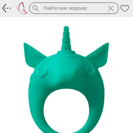
Эрекционное кольцо Mimi animals: перс