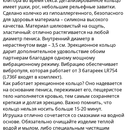
клитора во время секса. Детализированное кольцо
имеет ушки, рог, небольшие рельефные завитки.
Сделано колечко из гипоаллергенного, безопасного
для здоровья материала – силикона высокого
качества. Материал шелковистый на ощупь,
эластичный: отлично растягивается на любой
диаметр пениса. Внутренний диаметр в
нерастянутом виде – 3,5 см. Эрекционное кольцо
дарит дополнительное удовольствие обоим
партнерам благодаря одному мощному
вибрационному режиму. Вибрацию обеспечивает
вибропуля, которая работает от 3 батареек LR754
(L736F входят в комплект).
Как работает эрекционное кольцо? Оно надевается
на основание пениса, пережимает его, пещеристое
тело наполняется кровью, тем самым сохраняется
крепкая и долгая эрекцию. Важно помнить, что
кольцо нельзя носить больше 15-20 минут.
Игрушка отлично сочетается со смазками на водной
основе. Обязательно очищайте изделие теплой
водой и мылом, либо специальным чистящим