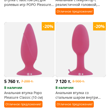
ролевых игр POPO Pleasure
реалистичной головкой,
by Toyfa
коллекция Popo Pleasure
Отличное предложение!
-20%
-20%
5 760
т.
7 120
т.
7 200
т.
8 900
т.
В наличии
В наличии
Анальная втулка Popo
Анальная втулка со
Pleasure Classic (10 см)
стальным шаром внутри
Popo Pleasure Medium
Отличное предложение!
Отличное предложение!