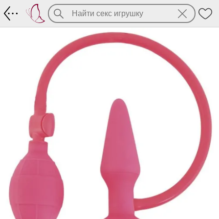
Анальная втулка расширяемая Popo Pl