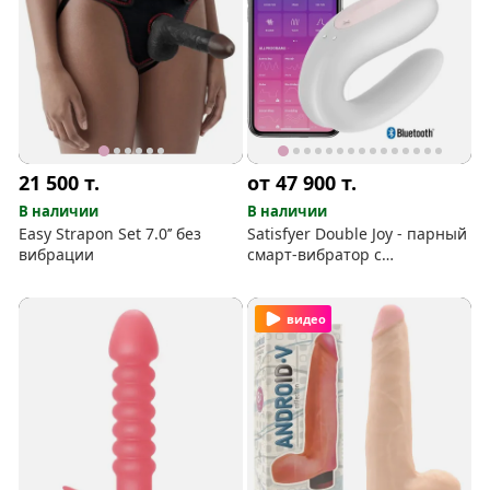
21 500
т.
от 47 900
т.
В наличии
В наличии
Easy Strapon Set 7.0’’ без
Satisfyer Double Joy - парный
вибрации
смарт-вибратор с
приложением Android, iOS и
Apple Watch.
видео