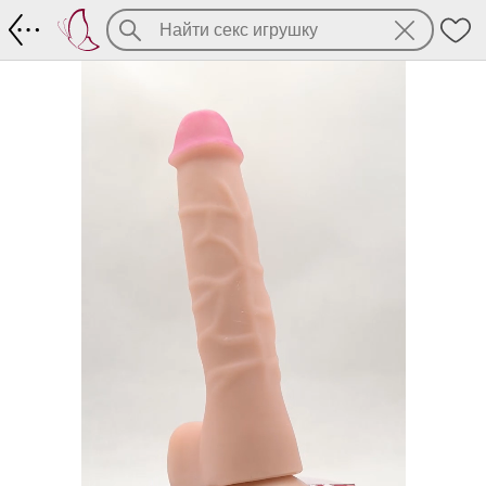
Android II - фаллоимитатор с присоск