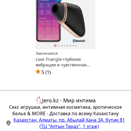
Закончился
Love Triangle-глубокие
вибрации и чувственная
вакуумная стимуляция
5 (1)
Jero.kz - Мир интима
Секс игрушки, интимная косметика, эротическое
белье & MORE - Доставка по всему Казахстану
Казахстан
,
Алматы
,
пр. Абылай Хана 3А, бутик 81
(ТЦ "Алтын Тараз", 1 этаж)