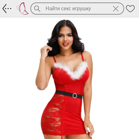
Платье-корсаж помощницы Санты