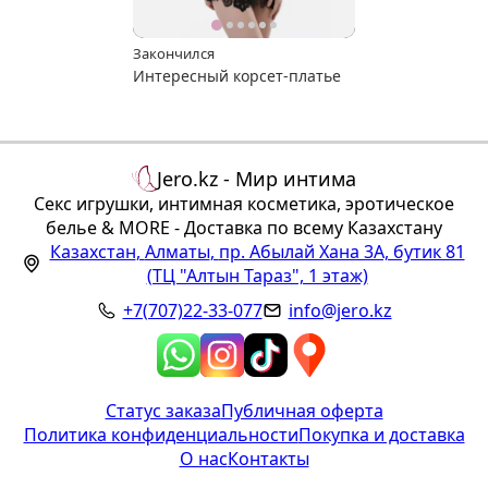
Закончился
Интересный корсет-платье
Jero.kz - Мир интима
Секс игрушки, интимная косметика, эротическое
белье & MORE - Доставка по всему Казахстану
Казахстан
,
Алматы
,
пр. Абылай Хана 3А, бутик 81
(ТЦ "Алтын Тараз", 1 этаж)
+7(707)22-33-077
info@jero.kz
Статус заказа
Публичная оферта
Политика конфиденциальности
Покупка и доставка
О нас
Контакты