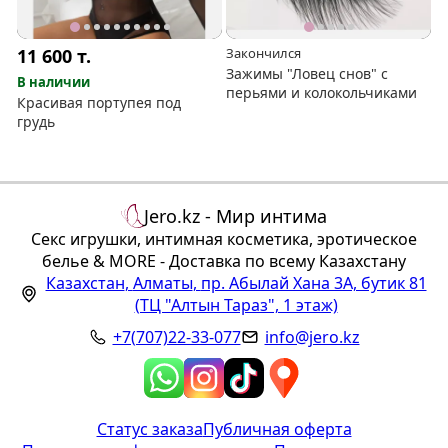
11 600
т.
Закончился
Зажимы "Ловец снов" с
В наличии
перьями и колокольчиками
Красивая портупея под
грудь
Jero.kz - Мир интима
Секс игрушки, интимная косметика, эротическое
белье & MORE - Доставка по всему Казахстану
Казахстан
,
Алматы
,
пр. Абылай Хана 3А, бутик 81
(ТЦ "Алтын Тараз", 1 этаж)
+7(707)22-33-077
info@jero.kz
Статус заказа
Публичная оферта