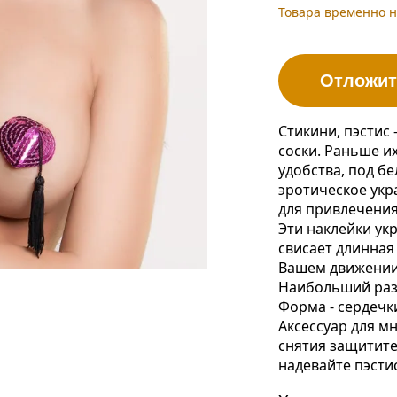
Товара временно н
Отложит
Стикини, пэстис
соски. Раньше и
удобства, под б
эротическое укр
для привлечения
Эти наклейки ук
свисает длинная
Вашем движении
Наибольший разм
Форма - сердечк
Аксессуар для м
снятия защитите 
надевайте пэсти