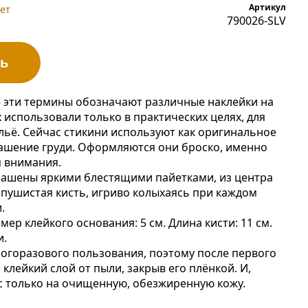
Артикул
ет
790026-SLV
ь
 - эти термины обозначают различные наклейки на
х использовали только в практических целях, для
ельё. Сейчас стикини используют как оригинальное
ашение груди. Оформляются они броско, именно
 внимания.
рашены яркими блестящими пайетками, из центра
 пушистая кисть, игриво колыхаясь при каждом
.
ер клейкого основания: 5 см. Длина кисти: 11 см.
и.
ногоразового пользования, поэтому после первого
клейкий слой от пыли, закрыв его плёнкой. И,
с только на очищенную, обезжиренную кожу.