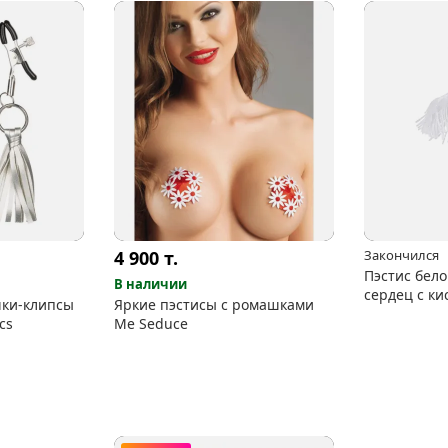
4 900
т.
Закончился
Пэстис бело
В наличии
сердец с ки
чки-клипсы
Яркие пэстисы с ромашками
cs
Me Seduce