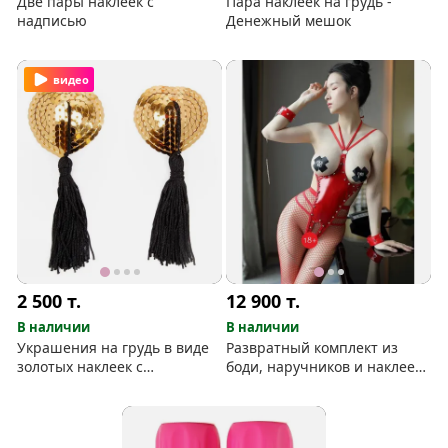
Две пары наклеек с
Пара наклеек на грудь -
надписью
Денежный мешок
видео
2 500
т.
12 900
т.
В наличии
В наличии
Украшения на грудь в виде
Развратный комплект из
золотых наклеек с
боди, наручников и наклеек
кисточками
на соски