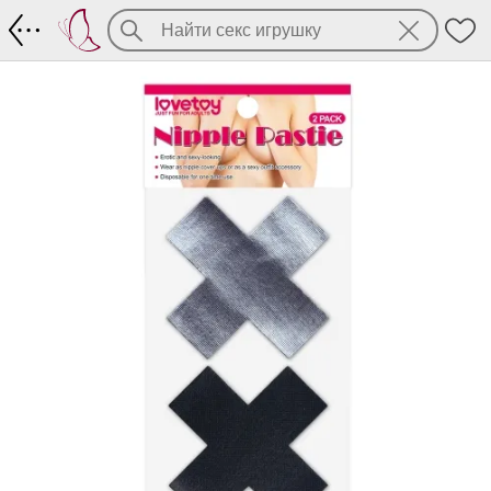
Nipple pasties - 2 пары наклеек-крести