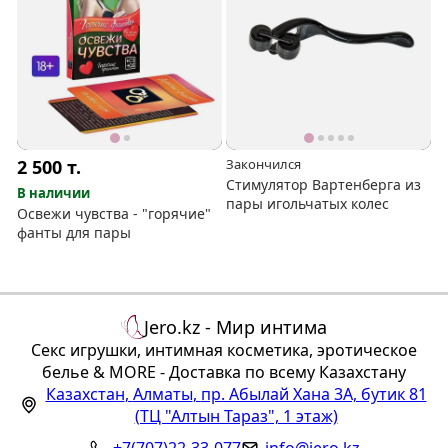
2 500
т.
Закончился
Стимулятор Вартенберга из
В наличии
пары игольчатых колес
Освежи чувства - "горячие"
фанты для пары
Jero.kz - Мир интима
Секс игрушки, интимная косметика, эротическое
белье & MORE - Доставка по всему Казахстану
Казахстан
,
Алматы
,
пр. Абылай Хана 3А, бутик 81
(ТЦ "Алтын Тараз", 1 этаж)
+7(707)22-33-077
info@jero.kz