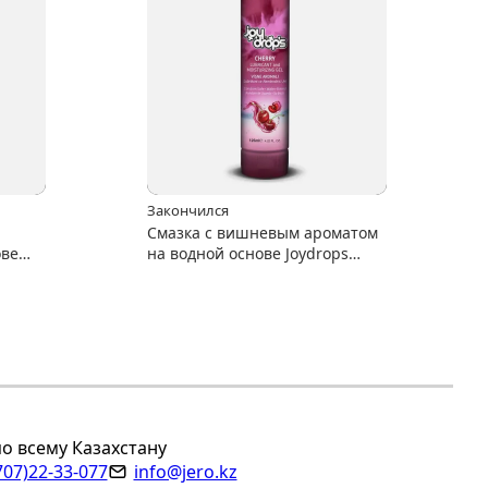
Закончился
Смазка с вишневым ароматом
ове
на водной основе Joydrops
 мл
"Cherry" 125 мл
по всему Казахстану
707)22-33-077
info@jero.kz