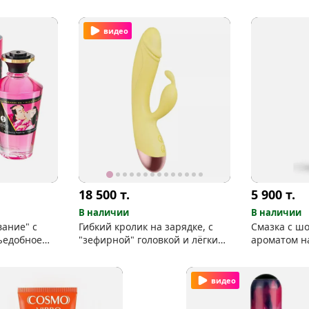
видео
18 500
т.
5 900
т.
В наличии
В наличии
ание" с
Гибкий кролик на зарядке, с
Смазка с ш
ъедобное
"зефирной" головкой и лёгким
ароматом н
фектом
нагревом
Joydrops "C
видео