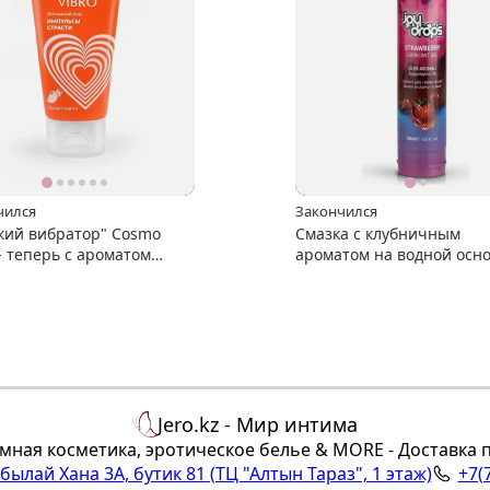
чился
Закончился
кий вибратор" Cosmo
Смазка с клубничным
 - теперь с ароматом
ароматом на водной осн
Joydrops "Strawberry" 125
Jero.kz - Мир интима
мная косметика, эротическое белье & MORE - Доставка 
Абылай Хана 3А, бутик 81
(ТЦ "Алтын Тараз", 1 этаж)
+7(