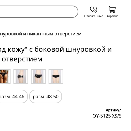
Отложенные
Корзина
 шнуровкой и пикантным отверстием
од кожу" с боковой шнуровкой и
 отверстием
разм. 44-46
разм. 48-50
Артикул
OY-5125 XS/S