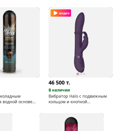
видео
46 500
т.
В наличии
околадным
Вибратор Halo с подвижным
а водной основе
кольцом и кнопкой
hocolate" 125 мл
"мгновенный оргазм"