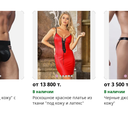
от 13 800
т.
от 3 500
т
В наличии
В наличии
 кожу" с
Роскошное красное платье из
Черные джо
ткани "под кожу и латекс"
кожу"