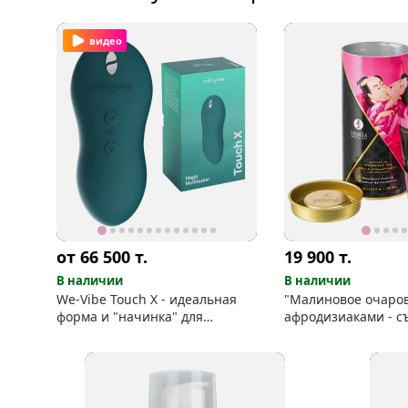
видео
от 66 500
т.
19 900
т.
В наличии
В наличии
We-Vibe Touch X - идеальная
"Малиновое очаров
форма и "начинка" для
афродизиаками - с
фантастических ласк
масло с тёплым эф