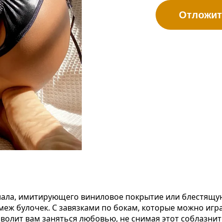
Отложит
риала, имитирующего виниловое покрытие или блестящу
меж булочек. С завязками по бокам, которые можно игра
зволит вам заняться любовью, не снимая этот соблазни