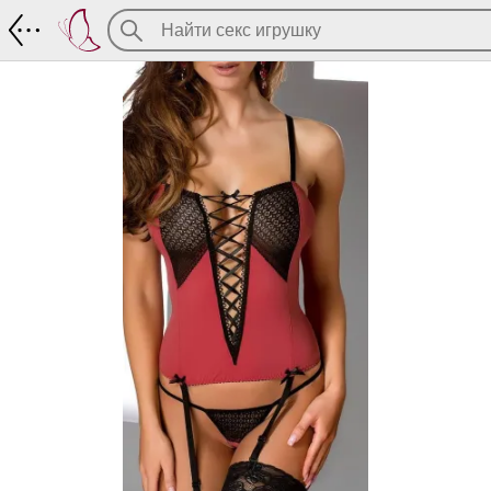
Gill Корсет+ трусики, Польша. Фикс. це