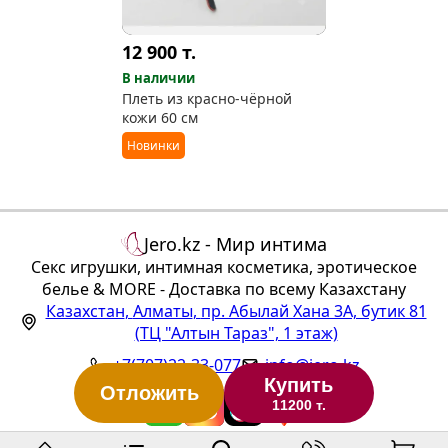
12 900
т.
В наличии
Плеть из красно-чёрной
кожи 60 см
Новинки
Jero.kz - Мир интима
Секс игрушки, интимная косметика, эротическое
белье & MORE - Доставка по всему Казахстану
Казахстан
,
Алматы
,
пр. Абылай Хана 3А, бутик 81
(ТЦ "Алтын Тараз", 1 этаж)
+7(707)22-33-077
info@jero.kz
Купить
Отложить
11200 т.