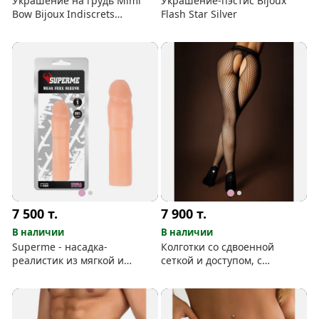
Украшение на грудь Mimi
Украшение-пэстис Bijoux
Bow Bijoux Indiscrets
Flash Star Silver
(серебряное)
7 500
т.
7 900
т.
В наличии
В наличии
Superme - насадка-
Колготки со сдвоенной
реалистик из мягкой и
сеткой и доступом, с
эластичной кибер-кожи
искрами страз