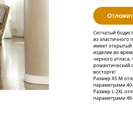
Отложит
Сетчатый бодис
из эластичного 
имеет открытый 
изделие во время
черного атласа,
романтический 
восторге!
Размер XS-M отл
параметрами 40-
Размер L-2XL от
параметрами 46-