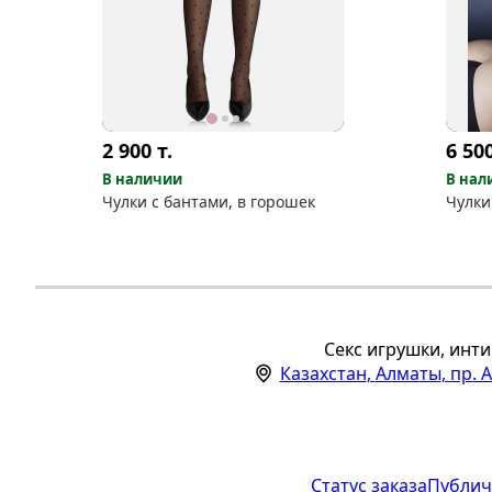
2 900
т.
6 50
В наличии
В нал
Чулки с бантами, в горошек
Чулки
Секс игрушки, инти
Казахстан
,
Алматы
,
пр. 
Статус заказа
Публич