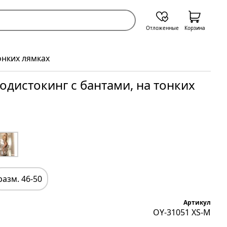
Отложенные
Корзина
онких лямках
одистокинг с бантами, на тонких
разм. 46-50
Артикул
OY-31051 XS-M