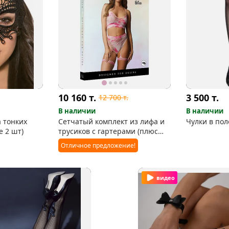
10 160
т.
3 500
т.
12 700
т.
В наличии
В наличии
а тонких
Сетчатый комплект из лифа и
Чулки в пол
е 2 шт)
трусиков с гартерами (плюс
блестящие наклейки)
Отличное предложение!
видео