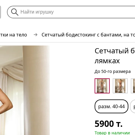
тки на тело
Сетчатый бодистокинг с бантами, на т
Сетчатый б
лямках
До 50-го размера
разм. 40-44
5900
т.
Товар в наличии