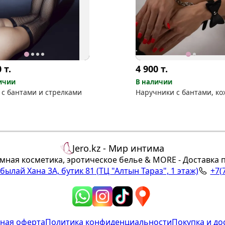
0
т.
4 900
т.
ичии
В наличии
 с бантами и стрелками
Наручники с бантами, ко
Jero.kz - Мир интима
мная косметика, эротическое белье & MORE - Доставка 
Абылай Хана 3А, бутик 81
(ТЦ "Алтын Тараз", 1 этаж)
+7(
ная оферта
Политика конфиденциальности
Покупка и до