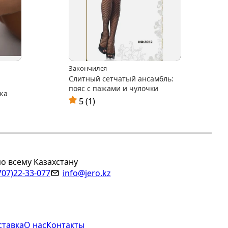
Закончился
Слитный сетчатый ансамбль:
пояс с пажами и чулочки
жа
5 (1)
по всему Казахстану
707)22-33-077
info@jero.kz
ставка
О нас
Контакты