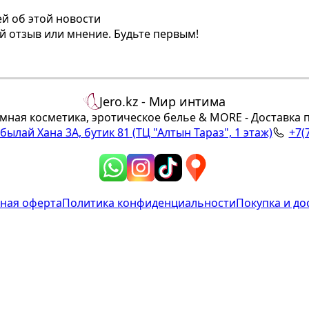
й об этой новости
ой отзыв или мнение. Будьте первым!
Jero.kz - Мир интима
мная косметика, эротическое белье & MORE - Доставка 
Абылай Хана 3А, бутик 81
(ТЦ "Алтын Тараз", 1 этаж)
+7(
ная оферта
Политика конфиденциальности
Покупка и до