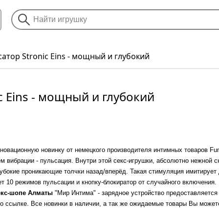
тор Stronic Eins - мощный и глубокий
 Eins - мощный и глубокий
овационную новинку от немецкого производителя интимных товаров Fun F
м вибрации - пульсация. Внутри этой секс-игрушки, абсолютно нежной с
лубокие проникающие толчки назад/вперёд. Такая стимуляция имитируе
т 10 режимов пульсации и кнопку-блокиратор от случайного включения. 
екс-шопе Алматы
"Мир Интима" - зарядное устройство предоставляется 
о ссылке. Все новинки в наличии, а так же ожидаемые товары Вы можете 