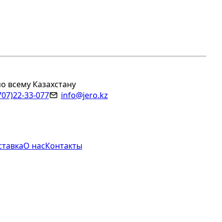
по всему Казахстану
707)22-33-077
info@jero.kz
ставка
О нас
Контакты