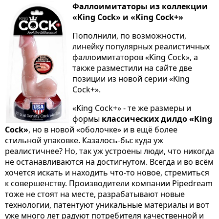
Фаллоимитаторы из коллекции
«King Cock» и «King Cock+»
Пополнили, по возможности,
линейку популярных реалистичных
фаллоимитаторов «King Cock», а
также разместили на сайте две
позиции из новой серии «King
Cock+».
«King Cock+» - те же размеры и
формы
классических дилдо
«King
Cock»
, но в новой «оболочке» и в ещё более
стильной упаковке. Казалось-бы: куда уж
реалистичнее? Но, так уж устроены люди, что никогда
не останавливаются на достигнутом. Всегда и во всём
хочется искать и находить что-то новое, стремиться
к совершенству. Производители компании Pipedream
тоже не стоят на месте, разрабатывают новые
технологии, патентуют уникальные материалы и вот
уже много лет радуют потребителя качественной и