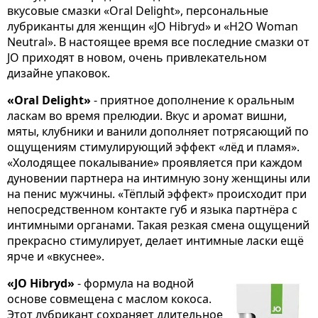
вкусовые смазки «Oral Delight», персональные
лубриканты для женщин «JO Hibryd» и «H2O Woman
Neutral». В настоящее время все последние смазки от
JO приходят в новом, очень привлекательном
дизайне упаковок.
«Oral Delight»
- приятное дополнение к оральным
ласкам во время прелюдии. Вкус и аромат вишни,
мяты, клубники и ванили дополняет потрясающий по
ощущениям стимулирующий эффект «лёд и пламя».
«Холодящее покалывание» проявляется при каждом
дуновении партнера на интимную зону женщины или
на пенис мужчины. «Тёплый эффект» происходит при
непосредственном контакте губ и языка партнёра с
интимными органами. Такая резкая смена ощущений
прекрасно стимулирует, делает интимные ласки ещё
ярче и «вкуснее».
«JO Hibryd»
- формула на водной
основе совмещена с маслом кокоса.
Этот лубрикант сохраняет длительное