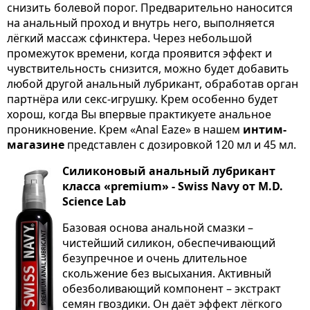
снизить болевой порог. Предварительно наносится
на анальный проход и внутрь него, выполняется
лёгкий массаж сфинктера. Через небольшой
промежуток времени, когда проявится эффект и
чувствительность снизится, можно будет добавить
любой другой анальный лубрикант, обработав орган
партнёра или секс-игрушку. Крем особенно будет
хорош, когда Вы впервые практикуете анальное
проникновение. Крем «Anal Eaze» в нашем
интим-
магазине
представлен с дозировкой 120 мл и 45 мл.
Силиконовый анальный лубрикант
класса «premium» - Swiss Navy от M.D.
Science Lab
Базовая основа анальной смазки –
чистейший силикон, обеспечивающий
безупречное и очень длительное
скольжение без высыхания. Активный
обезболивающий компонент – экстракт
семян гвоздики. Он даёт эффект лёгкого