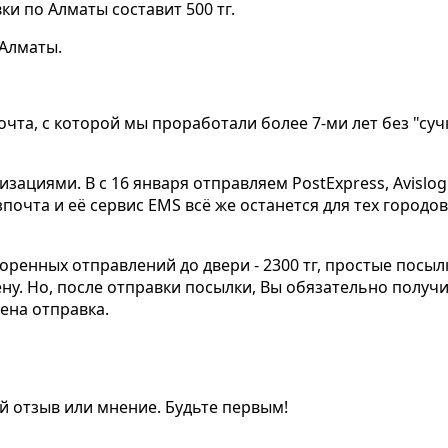
вки по Алматы составит 500 тг.
 Алматы.
та, с которой мы проработали более 7-ми лет без "сучк
циями. B c 16 января отправляем PostExpress, Avislogi
зпочта и её сервис EMS всё же останется для тех городо
оренных отправлений до двери - 2300 тг, простые посылк
ну. Но, после отправки посылки, Вы обязательно получ
ена отправка.
ой отзыв или мнение. Будьте первым!