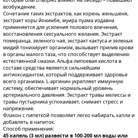
которые благотворно влияют на либидо – повышают
возбуждение.
Сочетание таких экстрактов, как корень женьшеня,
экстракт коры йохимбе, муира пуама издавна
применяется для усиления полового влечения,
восстановления сексуального желания. Экстракт
померанца, зеленого чая, экстракт кактуса и зеленых
мидий тонизирует организм, вызывает прилив крови
в органы малого таза, что способствует выделению
естественной смазки. Альфа-липоевая кислота в
составе средства является сильнейшим
антиоксидантом, который поддерживает здоровье
всего организма. L-аргинин укрепляет иммунную
систему, обеспечивает нормальный уровень
артериального давления. Экстракт травы мелиссы и
травы пустырника успокаивает, снимает стресс и
напряжение.
Флакон с пипеткой позволяет легко набирать капли и
добавлять в напиток.
Способ применения:
45 капель (3 мл) развести в 100-200 мл воды или