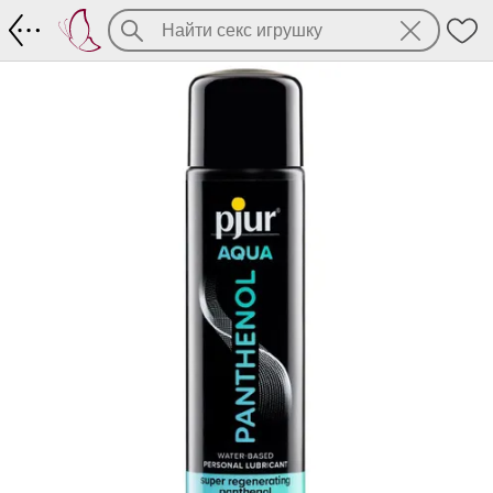
Pjur Aqua Panthenol - регенерация и у