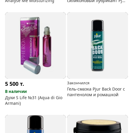
Analyse Me Moisturizing
силиконовый лубрикант Pjur
Back Door Relaxing с маслом
жожоба, 100 мл
5 500
т.
Закончился
Гель-смазка Pjur Back Door с
В наличии
пантенолом и ромашкой
Духи S Life №31 (Aqua di Gio
Armani)