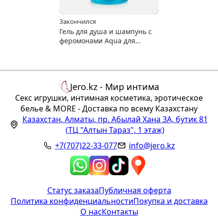
Закончился
Гель для душа и шампунь с
феромонами Aqua для
мужчин, 430 мл
Jero.kz - Мир интима
Секс игрушки, интимная косметика, эротическое
белье & MORE - Доставка по всему Казахстану
Казахстан
,
Алматы
,
пр. Абылай Хана 3А, бутик 81
(ТЦ "Алтын Тараз", 1 этаж)
+7(707)22-33-077
info@jero.kz
Статус заказа
Публичная оферта
Политика конфиденциальности
Покупка и доставка
О нас
Контакты