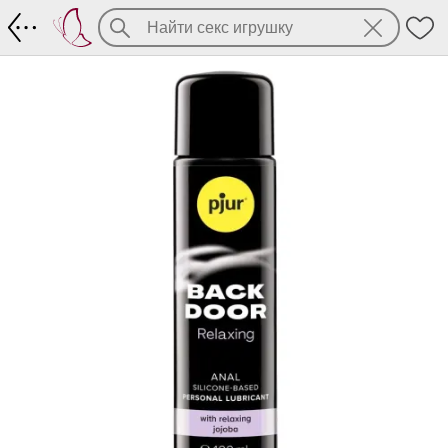
Концентрированный силиконовый лубри