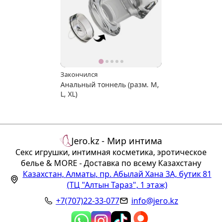
Закончился
Анальный тоннель (разм. М,
L, XL)
Jero.kz - Мир интима
Секс игрушки, интимная косметика, эротическое
белье & MORE - Доставка по всему Казахстану
Казахстан
,
Алматы
,
пр. Абылай Хана 3А, бутик 81
(ТЦ "Алтын Тараз", 1 этаж)
+7(707)22-33-077
info@jero.kz