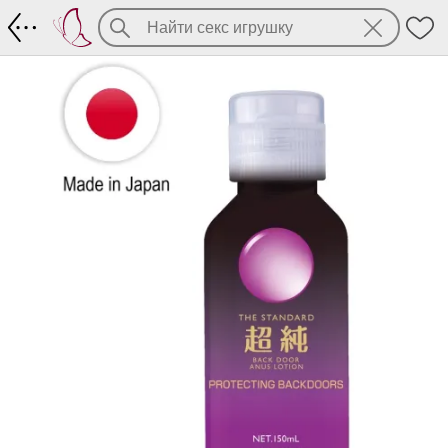
.beyond back door – анальный гель с 