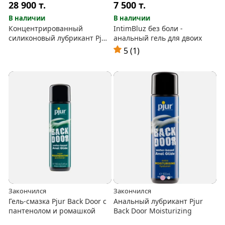
28 900
т.
7 500
т.
В наличии
В наличии
Концентрированный
IntimBluz без боли -
силиконовый лубрикант Pjur
анальный гель для двоих
Back Door Relaxing с маслом
5 (1)
жожоба, 100 мл
Закончился
Закончился
Гель-смазка Pjur Back Door с
Анальный лубрикант Pjur
пантенолом и ромашкой
Back Door Moisturizing