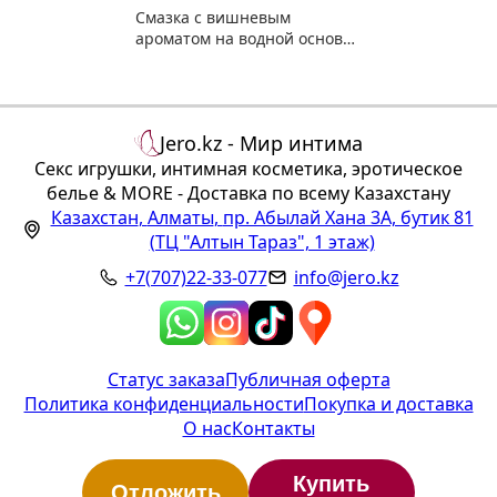
Смазка с вишневым
ароматом на водной основе
Joydrops "Cherry" 125 мл
Jero.kz - Мир интима
Секс игрушки, интимная косметика, эротическое
белье & MORE - Доставка по всему Казахстану
Казахстан
,
Алматы
,
пр. Абылай Хана 3А, бутик 81
(ТЦ "Алтын Тараз", 1 этаж)
+7(707)22-33-077
info@jero.kz
Статус заказа
Публичная оферта
Политика конфиденциальности
Покупка и доставка
О нас
Контакты
Купить
Отложить