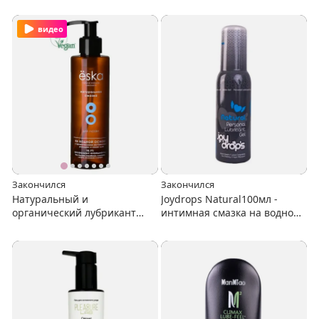
"Mint" 125 мл
Joydrops "Chocolate" 125 мл
видео
Закончился
Закончился
Натуральный и
Joydrops Natural100мл -
органический лубрикант
интимная смазка на водной
Ёska на водной основе
основе