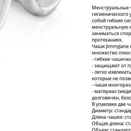
Менструальные ч
гигиенического 
собой гибкие си
менструальную 
заниматься спор
протеканиях.
Чаши JimmyJane
множество плюс
- гибкие чашечк
- защищают от п
- легко извлека
которые не позв
- чаши многораз
- материал (мед
долговечен, без
В упаковке две 
Диаметр: стандар
Длина чашки: ста
Общая длина: ста
Объем: стандартн