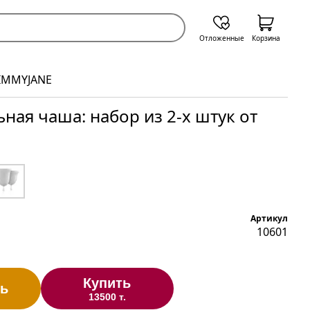
Отложенные
Корзина
JIMMYJANE
ная чаша: набор из 2-х штук от
Артикул
10601
Купить
ь
13500 т.