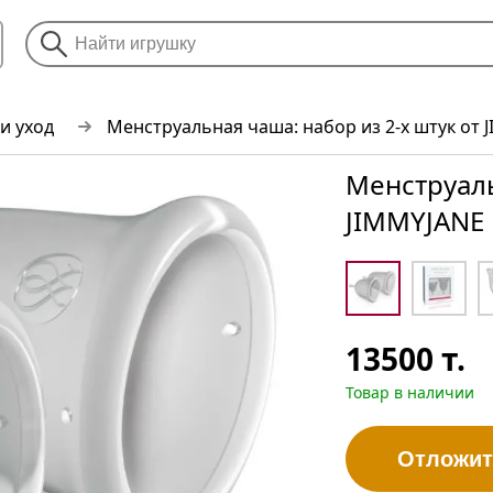
и уход
Менструальная чаша: набор из 2-х штук от 
Менструаль
JIMMYJANE
13500
т.
Товар в наличии
Отложит