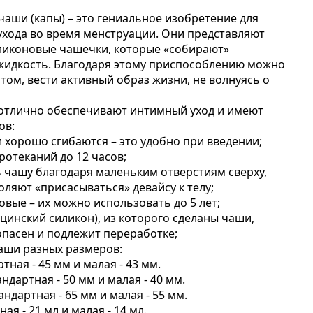
аши (капы) – это гениальное изобретение для
ухода во время менструации. Они представляют
ликоновые чашечки, которые «собирают»
жидкость. Благодаря этому приспособлению можно
том, вести активный образ жизни, не волнуясь о
 отлично обеспечивают интимный уход и имеют
ов:
и хорошо сгибаются – это удобно при введении;
ротеканий до 12 часов;
ть чашу благодаря маленьким отверстиям сверху,
оляют «присасываться» девайсу к телу;
овые – их можно использовать до 5 лет;
ицинский силикон), из которого сделаны чаши,
опасен и подлежит переработке;
чаши разных размеров:
тная - 45 мм и малая - 43 мм.
ндартная - 50 мм и малая - 40 мм.
ндартная - 65 мм и малая - 55 мм.
ая - 21 мл и малая - 14 мл.