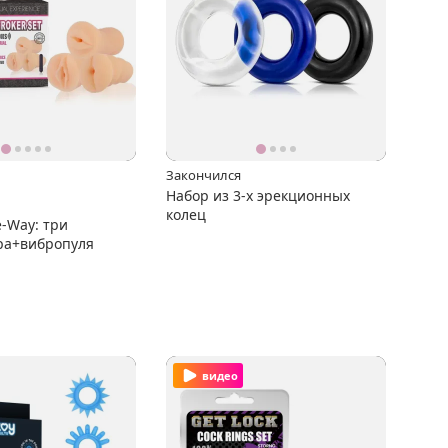
Закончился
Набор из 3-х эрекционных
колец
-Way: три
ра+вибропуля
видео