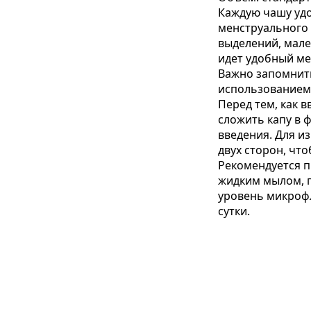
Каждую чашу уд
менструального 
выделений, мале
идет удобный ме
Важно запомнить
использованием 
Перед тем, как 
сложить капу в ф
введения. Для и
двух сторон, что
Рекомендуется п
жидким мылом, п
уровень микрофл
сутки.