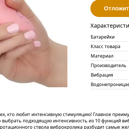
Отложит
Характерист
Батарейки
Класс товара
Материал
Производитель
Вибрация
Водонепроница
тех, кто любит интенсивную стимуляцию! Главное преим
о выбрать подходящую интенсивность из 10 функций ви
ротационного ствола виброкролика разбудит самые жел