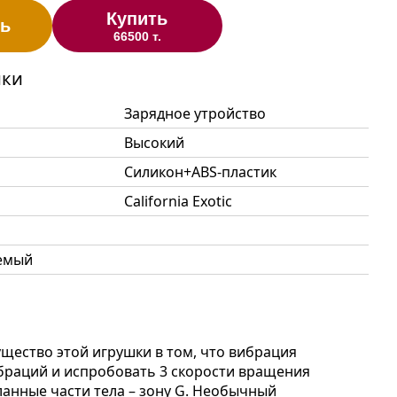
Купить
ь
66500 т.
ики
Зарядное утройство
Высокий
Силикон+ABS-пластик
California Exotic
емый
ущество этой игрушки в том, что вибрация
браций и испробовать 3 скорости вращения
анные части тела – зону G. Необычный