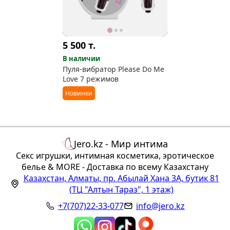
5 500
т.
В наличии
Пуля-вибратор Please Do Me
Love 7 режимов
Новинки
Jero.kz - Мир интима
Секс игрушки, интимная косметика, эротическое
белье & MORE - Доставка по всему Казахстану
Казахстан
,
Алматы
,
пр. Абылай Хана 3А, бутик 81
(ТЦ "Алтын Тараз", 1 этаж)
+7(707)22-33-077
info@jero.kz