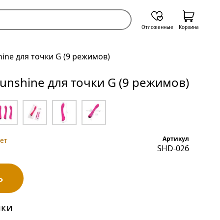
Отложенные
Корзина
ine для точки G (9 режимов)
unshine для точки G (9 режимов)
Артикул
ет
SHD-026
ь
ики