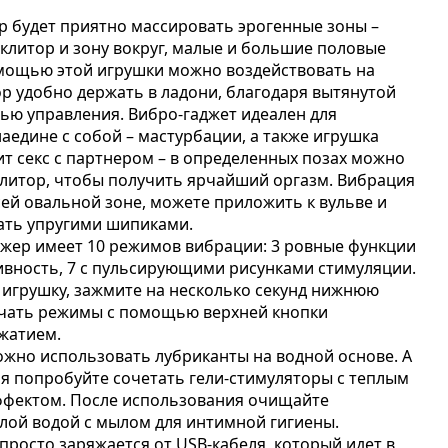
 будет приятно массировать эрогенные зоны –
клитор и зону вокруг, малые и большие половые
омощью этой игрушки можно воздействовать на
ор удобно держать в ладони, благодаря вытянутой
лью управления. Вибро-гаджет идеален для
аедине с собой – мастурбации, а также игрушка
т секс с партнером – в определенных позах можно
литор, чтобы получить ярчайший оргазм. Вибрация
сей овальной зоне, можете приложить к вульве и
ать упругими шипиками.
жер имеет 10 режимов вибрации: 3 ровные функции
ивность, 7 с пульсирующими рисунками стимуляции.
игрушку, зажмите на несколько секунд нижнюю
ючать режимы с помощью верхней кнопки
жатием.
жно использовать лубриканты на водной основе. А
я попробуйте сочетать гели-стимуляторы с теплым
ффектом. После использования очищайте
лой водой с мылом для интимной гигиены.
 просто заряжается от USB-кабеля, который идет в