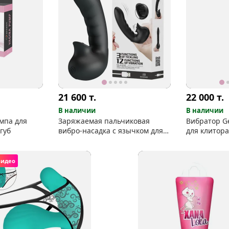
21 600
т.
22 000
т.
В наличии
В наличии
мпа для
Заряжаемая пальчиковая
Вибратор G
губ
вибро-насадка с язычком для
для клитора
клитора
головке
видео