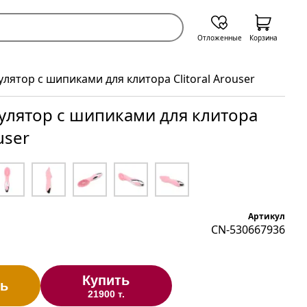
Отложенные
Корзина
лятор с шипиками для клитора Clitoral Arouser
улятор с шипиками для клитора
user
Артикул
CN-530667936
Купить
ь
21900 т.