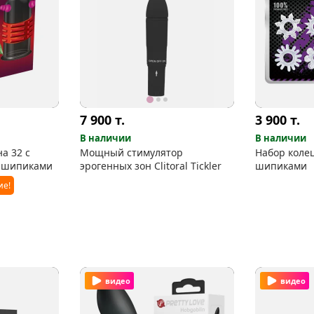
7 900
т.
3 900
т.
В наличии
В наличии
а 32 с
Мощный стимулятор
Набор коле
 шипиками
эрогенных зон Clitoral Tickler
шипиками
ие!
видео
видео