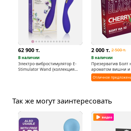
62 900
т.
2 000
т.
2 500
т.
В наличии
В наличии
Электро-вибростимулятор E-
Презерватив Болт н
Stimulator Wand (коллекция
ароматом вишни и
Impulse™ Intimate)
Отличное предложен
Так же могут заинтересовать
видео