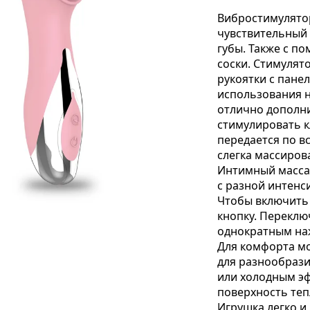
Вибростимулятор
чувствительный 
губы. Также с п
соски. Стимулят
рукоятки с пане
использования н
отлично дополни
стимулировать к
передается по в
слегка массиров
Интимный масса
с разной интенс
Чтобы включить 
кнопку. Перекл
однократным на
Для комфорта мо
для разнообрази
или холодным э
поверхность теп
Игрушка легко и