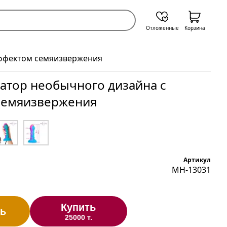
Отложенные
Корзина
эффектом семяизвержения
атор необычного дизайна с
семяизвержения
Артикул
MH-13031
Купить
ь
25000 т.