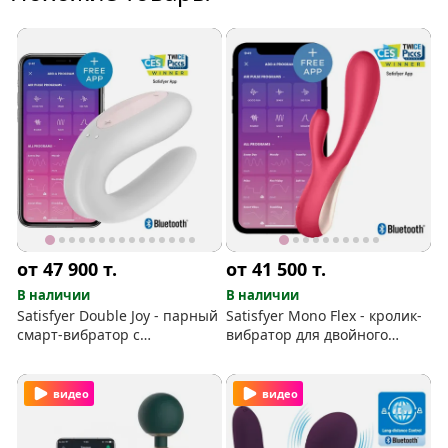
от 47 900
т.
от 41 500
т.
В наличии
В наличии
Satisfyer Double Joy - парный
Satisfyer Mono Flex - кролик-
смарт-вибратор с
вибратор для двойного
приложением Android, iOS и
наслаждения со смарт-
Apple Watch.
приложением
видео
видео