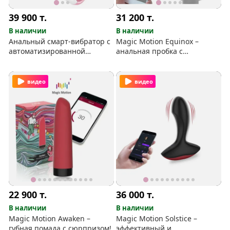
39 900
т.
31 200
т.
В наличии
В наличии
Анальный смарт-вибратор с
Magic Motion Equinox –
автоматизированной
анальная пробка с
надувной головкой
управлением с телефона
видео
видео
22 900
т.
36 000
т.
В наличии
В наличии
Magic Motion Awaken –
Magic Motion Solstice –
губная помада с сюрпризом!
эффективный и