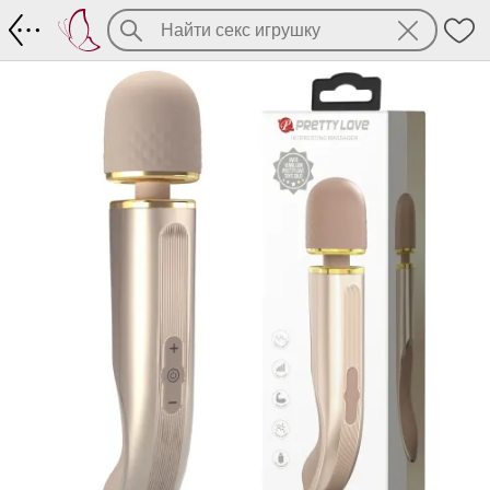
Перламутрово-золотистый мощный вэнд