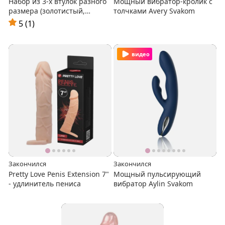
Набор из 3-х втулок разного
Мощный вибратор-кролик с
размера (золотистый,
толчками Avery Svakom
цветные стразы)
5 (1)
видео
Закончился
Закончился
Pretty Love Penis Extension 7"
Мощный пульсирующий
- удлинитель пениса
вибратор Aylin Svakom