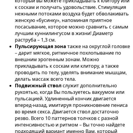
который вы можете прикладывать к клитору или
к соскам и получать удовольствие. Стимуляция
нежными потоками воздуха будет обволакивать
женскую «бусинку», напоминая приятное
посасывание, которое можно сравнить с самым
лучшим куннилингусом в жизни! Диаметр
раструба – 1,3 см.
Пульсирующая зона
также на округлой головке
– дарит мягкое, ритмичное похлопывание по
внешним эрогенным зонам. Можно
прикладывать к соскам или клитору, а также
проводить по телу, уделять внимание мышцам,
делать массаж всего тела.
Подвижный ствол
служит дополнительно
рукоятью, когда Вы пользуетесь вакуумом или
пульсацией. Удлиненный кончик двигается
вперед-назад, имитируя проникновение пениса
во время секса. Двигается ствол достаточно
резво. Всего 10 паттернов толчков с разной
интенсивностью и ритмом – Вы точно найдете
подходящий вариант именно Вам, который