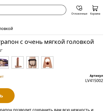
Отложенные
Корзина
ловкой
рапон с очень мягкой головкой
’’
Артикул
ет
LV415002
ь
трапон позволит сохранить вам всю нежность и