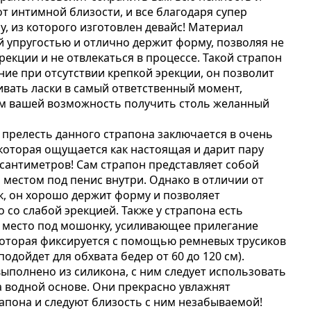
от интимной близости, и все благодаря супер
у, из которого изготовлен девайс! Материал
й упругостью и отлично держит форму, позволяя не
рекции и не отвлекаться в процессе. Такой страпон
ие при отсутствии крепкой эрекции, он позволит
ивать ласки в самый ответственный момент,
ом вашей возможность получить столь желанный
 прелесть данного страпона заключается в очень
 которая ощущается как настоящая и дарит пару
антиметров! Сам страпон представляет собой
м местом под пенис внутри. Однако в отличии от
, он хорошо держит форму и позволяет
 со слабой эрекцией. Также у страпона есть
 место под мошонку, усиливающее прилегание
которая фиксируется с помощью ремневых трусиков
подойдет для обхвата бедер от 60 до 120 см).
 выполнено из силикона, с ним следует использовать
а водной основе. Они прекрасно увлажнят
апона и следуют близость с ним незабываемой!