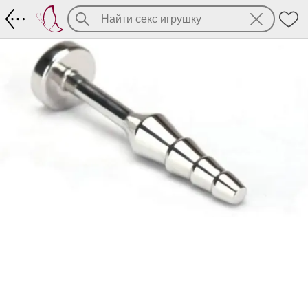
Стимулятор уретры Cockpin