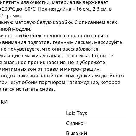
ипятить для очистки, материал выдерживает
00°С до -50°С. Полная длина – 16 см., 2,8 см. в
87 грамм.
льную матовую белую коробку. С описанием всех
нной модели.
венного и безболезненного анального опыта
 внимания подготовительным ласкам, массируйте
 не почувствуете, что они расслабляются.
льзящие смазки для анального секса. Так вы не
е анальное проникновение, но и убережёте
 интимных зон от травм и микро-трещин.
подготовке анальный секс и игрушки для двойного
принесут обоим партнёрам наслаждение, которое
чется испытать снова.
ики
Lola Toys
Силикон
Высокий