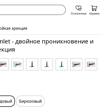
Отложенные
Корзина
тойкая эрекция
mlet - двойное проникновение и
екция
довый
Бирюзовый