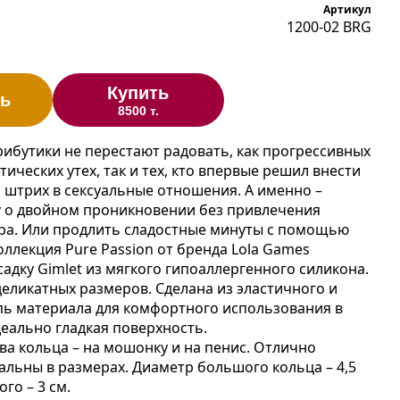
Артикул
1200-02 BRG
Купить
ь
8500 т.
рибутики не перестают радовать, как прогрессивных
ических утех, так и тех, кто впервые решил внести
 штрих в сексуальные отношения. А именно –
у о двойном проникновении без привлечения
ра. Или продлить сладостные минуты с помощью
оллекция Pure Passion от бренда Lola Games
садку Gimlet из мягкого гипоаллергенного силикона.
деликатных размеров. Сделана из эластичного и
ь материала для комфортного использования в
деально гладкая поверхность.
два кольца – на мошонку и на пенис. Отлично
сальны в размерах. Диаметр большого кольца – 4,5
ого – 3 см.