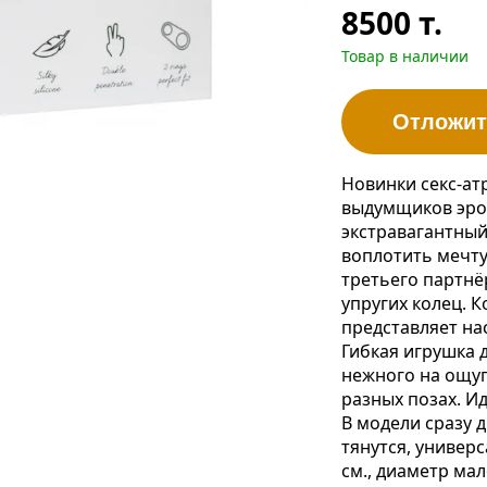
8500
т.
Товар в наличии
Отложит
Новинки секс-ат
выдумщиков эрот
экстравагантный
воплотить мечт
третьего партнё
упругих колец. К
представляет на
Гибкая игрушка 
нежного на ощуп
разных позах. И
В модели сразу 
тянутся, универ
см., диаметр мал