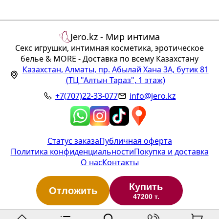
Jero.kz - Мир интима
Секс игрушки, интимная косметика, эротическое
белье & MORE - Доставка по всему Казахстану
Казахстан
,
Алматы
,
пр. Абылай Хана 3А, бутик 81
(ТЦ "Алтын Тараз", 1 этаж)
+7(707)22-33-077
info@jero.kz
Статус заказа
Публичная оферта
Политика конфиденциальности
Покупка и доставка
О нас
Контакты
Купить
Отложить
47200 т.