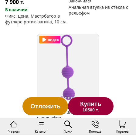
7 900
т.
Закончился
Анальная втулка из стекла с
В наличии
рельефом
Фикс. цена. Мастрбатор в
футляре ротик-вагина, 10 см.
видео
Купить
Отложить
Закончился
10500 т.
Вагинальные шарики Cosmo
с рельефом
Главная
Каталог
Поиск
Помощь
Корзина