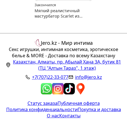
Закончился
Мягкий реалистичный
мастурбатор Scarlet из
коллекции Crazy Bull
Jero.kz - Мир интима
Секс игрушки, интимная косметика, эротическое
белье & MORE - Доставка по всему Казахстану
Казахстан
,
Алматы
,
пр. Абылай Хана 3А, бутик 81
(ТЦ "Алтын Тараз", 1 этаж)
+7(707)22-33-077
info@jero.kz
Статус заказа
Публичная оферта
Политика конфиденциальности
Покупка и доставка
О нас
Контакты