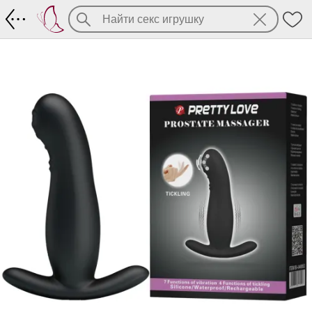
Массажёр простаты с бегающим шари