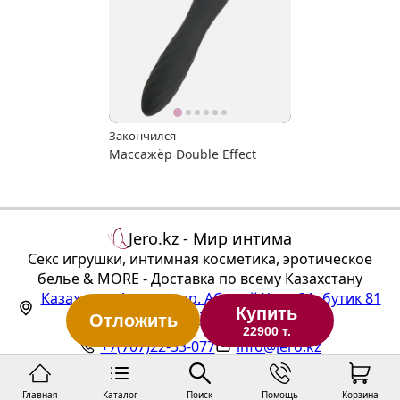
Закончился
Массажёр Double Effect
Jero.kz - Мир интима
Секс игрушки, интимная косметика, эротическое
белье & MORE - Доставка по всему Казахстану
Казахстан
,
Алматы
,
пр. Абылай Хана 3А, бутик 81
Купить
(ТЦ "Алтын Тараз", 1 этаж)
Отложить
22900 т.
+7(707)22-33-077
info@jero.kz
Главная
Каталог
Поиск
Помощь
Корзина