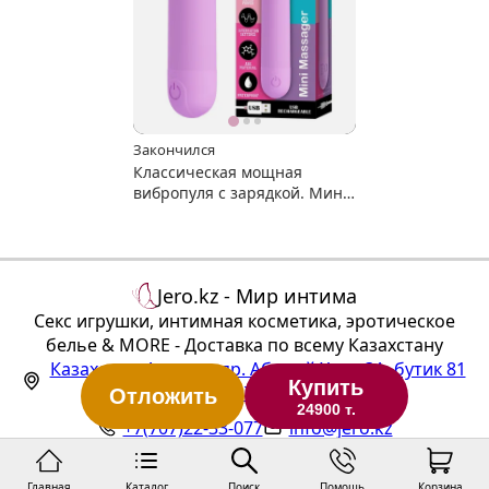
Закончился
Классическая мощная
вибропуля с зарядкой. Мини
вибратор Stefan.
Jero.kz - Мир интима
Секс игрушки, интимная косметика, эротическое
белье & MORE - Доставка по всему Казахстану
Казахстан
,
Алматы
,
пр. Абылай Хана 3А, бутик 81
Купить
(ТЦ "Алтын Тараз", 1 этаж)
Отложить
24900 т.
+7(707)22-33-077
info@jero.kz
Главная
Каталог
Поиск
Помощь
Корзина