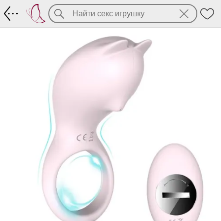
Эрекционное виброкольцо Cora-RCT за