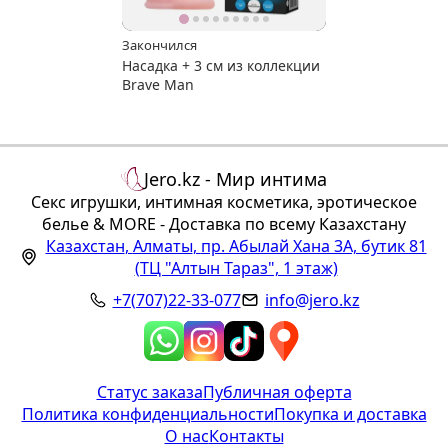
Закончился
Насадка + 3 см из коллекции
Brave Man
Jero.kz - Мир интима
Секс игрушки, интимная косметика, эротическое
белье & MORE - Доставка по всему Казахстану
Казахстан
,
Алматы
,
пр. Абылай Хана 3А, бутик 81
(ТЦ "Алтын Тараз", 1 этаж)
+7(707)22-33-077
info@jero.kz
Статус заказа
Публичная оферта
Политика конфиденциальности
Покупка и доставка
О нас
Контакты