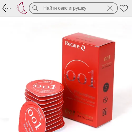
Тончайший полиуретан Recare 001