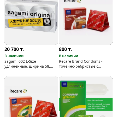
20 700
т.
800
т.
В наличии
В наличии
Sagami 002 L-Size
Recare Brand Condoms -
удлинённые, ширина 58,
точечно-ребристые с
полиуретан, 10 шт
ароматом Cola