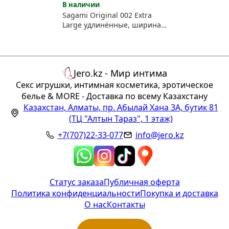
В наличии
Sagami Original 002 Extra
Large удлинённые, ширина
61, полиуретан, 12 шт
Jero.kz - Мир интима
Секс игрушки, интимная косметика, эротическое
белье & MORE - Доставка по всему Казахстану
Казахстан
,
Алматы
,
пр. Абылай Хана 3А, бутик 81
(ТЦ "Алтын Тараз", 1 этаж)
+7(707)22-33-077
info@jero.kz
Статус заказа
Публичная оферта
Политика конфиденциальности
Покупка и доставка
О нас
Контакты