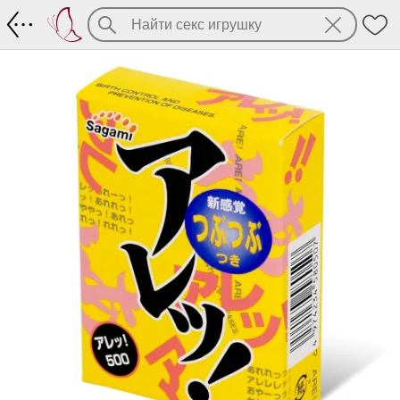
Презервативы Sagami Super Dots one s