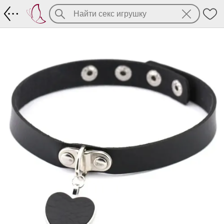
Чокер с подвесным "сердцем"