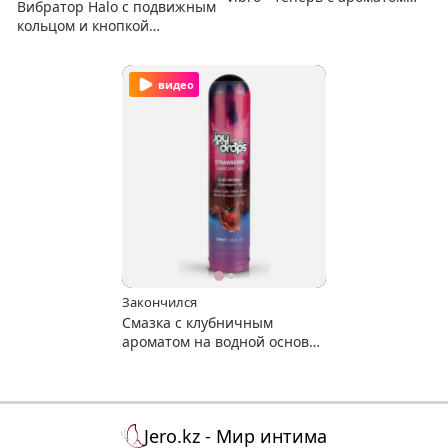
Вибратор Halo с подвижным
манго
кольцом и кнопкой
"мгновенный оргазм"
видео
Закончился
Смазка с клубничным
ароматом на водной основе
Joydrops "Strawberry" 125 мл
Jero.kz - Мир интима