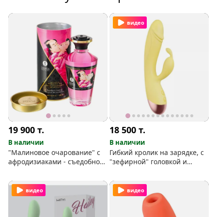
видео
19 900
т.
18 500
т.
В наличии
В наличии
"Малиновое очарование" с
Гибкий кролик на зарядке, с
афродизиаками - съедобное
"зефирной" головкой и
масло с тёплым эффектом
лёгким нагревом
видео
видео