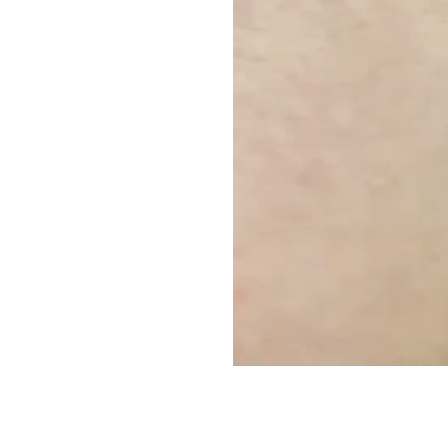
Дерзкий шипованный ошейник