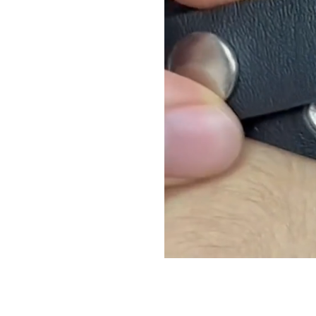
Стильный чокер с сердцем и звё