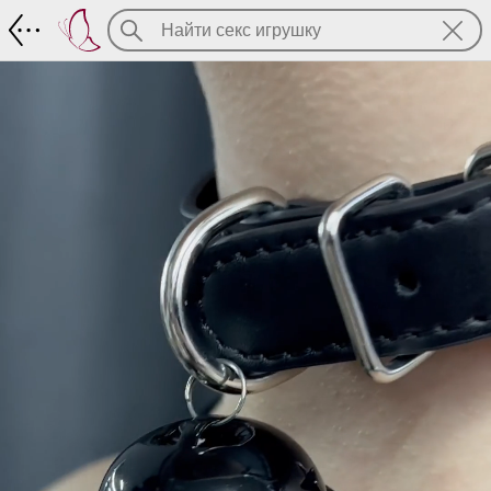
Чёрный чокер-ошейник с контрастны