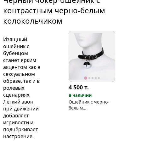
контрастным черно-белым
колокольчиком
Изящный
ошейник с
бубенцом
станет ярким
акцентом как в
сексуальном
образе, так и в
4 500
т.
ролевых
сценариях.
В наличии
Лёгкий звон
Ошейник с черно-
белым
при движении
колокольчиком
добавляет
игривости и
подчёркивает
настроение.