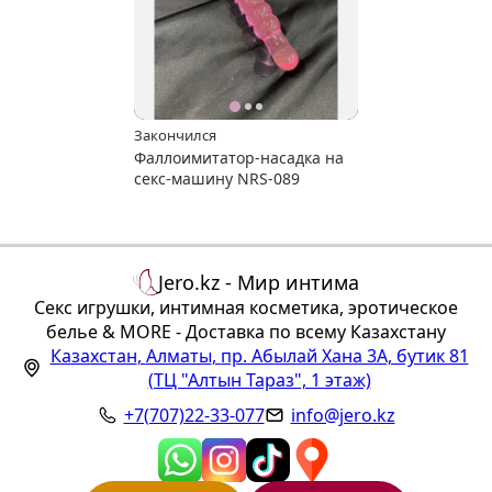
Закончился
Фаллоимитатор-насадка на
секс-машину NRS-089
Jero.kz - Мир интима
Секс игрушки, интимная косметика, эротическое
белье & MORE - Доставка по всему Казахстану
Казахстан
,
Алматы
,
пр. Абылай Хана 3А, бутик 81
(ТЦ "Алтын Тараз", 1 этаж)
+7(707)22-33-077
info@jero.kz