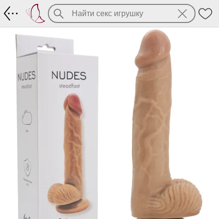
Фаллоимитатор рельефный Lola Nudes 