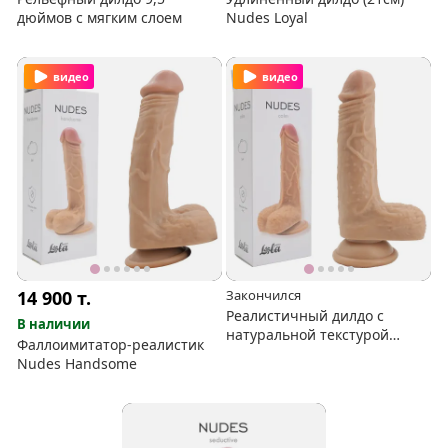
дюймов с мягким слоем
Nudes Loyal
видео
видео
14 900
т.
Закончился
Реалистичный дилдо с
В наличии
натуральной текстурой
Фаллоимитатор-реалистик
Nudes Calm
Nudes Handsome