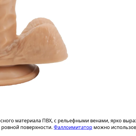
асного материала ПВХ, с рельефными венами, ярко выр
й ровной поверхности.
Фаллоимитатор
можно использова