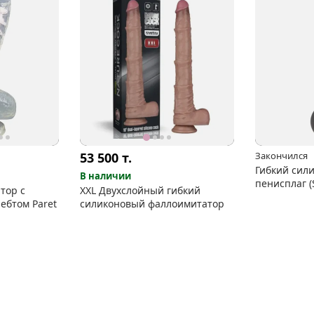
53 500
т.
Закончился
Гибкий сил
В наличии
пенисплаг (
тор с
XXL Двухслойный гибкий
ебтом Paret
силиконовый фаллоимитатор
видео
видео