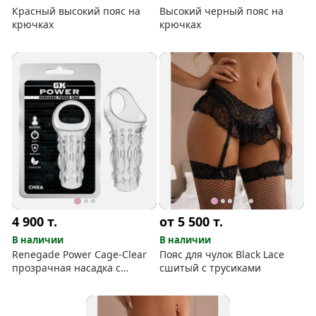
Красный высокий пояс на
Высокий черный пояс на
крючках
крючках
4 900
т.
от 5 500
т.
В наличии
В наличии
Renegade Power Cage-Clear
Пояс для чулок Black Lace
прозрачная насадка с
сшитый с трусиками
открытой головкой и
подхватом мошонки