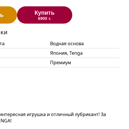
Купить
ь
6900 т.
ики
та
Водная основа
Япония, Tenga
Премиум
интересная игрушка и отличный лубрикант! За
TENGA!