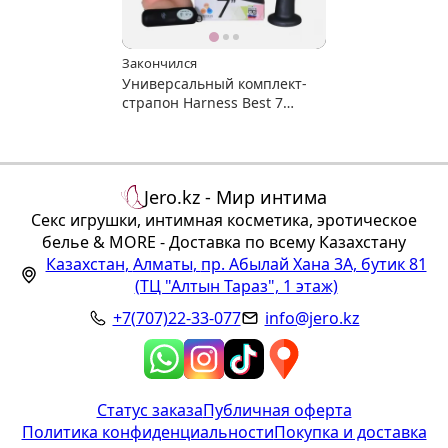
Закончился
Универсальный комплект-
страпон Harness Best 7
дюймов
Jero.kz - Мир интима
Секс игрушки, интимная косметика, эротическое
белье & MORE - Доставка по всему Казахстану
Казахстан
,
Алматы
,
пр. Абылай Хана 3А, бутик 81
(ТЦ "Алтын Тараз", 1 этаж)
+7(707)22-33-077
info@jero.kz
Статус заказа
Публичная оферта
Политика конфиденциальности
Покупка и доставка