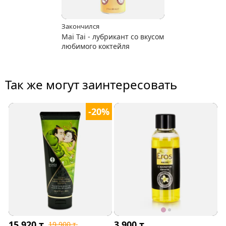
Закончился
Mai Tai - лубрикант со вкусом
любимого коктейля
Так же могут заинтересовать
-20%
15 920
т.
3 900
т.
19 900
т.