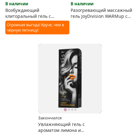
В наличии
В наличии
Возбуждающий
Разогревающий массажный
клиторальный гель с
гель JoyDivision WARMup с
ароматом вишни 25 гр
ароматом малины
Огромная выгода! Круче, чем в
чёрную пятницу!
Закончился
Увлажняющий гель с
ароматом лимона и
карамели